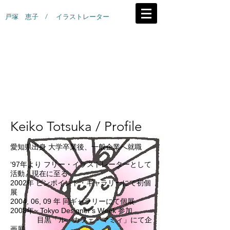
戸塚 恵子 / イラストレーター
Keiko Totsuka / Profile
愛知県出身 大学卒業後、一般企業へ就職
‘97年より フリー・イラストレーターとして
活動、現在に至る
2002年 ピンポイント・ギャラリーにて初個
展
2004, 06, 09 年 同ギャラリーにて個展
2008年~ Tokyo Designer's Week 参加
目黒「ル・カフェ・マミィ」にて企
画展